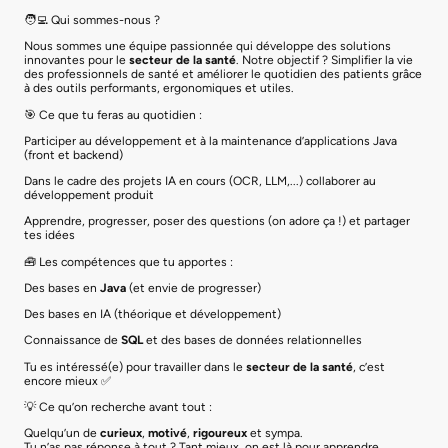
🧑‍💻 Qui sommes-nous ?
Nous sommes une équipe passionnée qui développe des solutions
innovantes pour le
secteur de la santé
. Notre objectif ? Simplifier la vie
des professionnels de santé et améliorer le quotidien des patients grâce
à des outils performants, ergonomiques et utiles.
🎯 Ce que tu feras au quotidien :
Participer au développement et à la maintenance d’applications Java
(front et backend)
Dans le cadre des projets IA en cours (OCR, LLM,...) collaborer au
développement produit
Apprendre, progresser, poser des questions (on adore ça !) et partager
tes idées
🧰 Les compétences que tu apportes :
Des bases en
Java
(et envie de progresser)
Des bases en IA (théorique et développement)
Connaissance de
SQL
et des bases de données relationnelles
Tu es intéressé(e) pour travailler dans le
secteur de la santé
, c’est
encore mieux ✅
💡 Ce qu’on recherche avant tout :
Quelqu’un de
curieux
,
motivé
,
rigoureux
et sympa.
Tu n’as pas réponse à tout ? Tant mieux, on est là pour apprendre